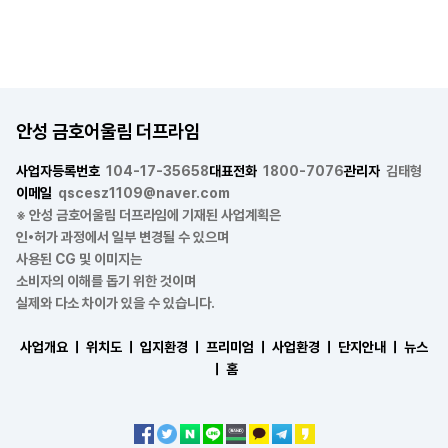
안성 금호어울림 더프라임
사업자등록번호
104-17-35658
대표전화
1800-7076
관리자
김태형
이메일
qscesz1109@naver.com
※ 안성 금호어울림 더프라임에 기재된 사업계획은
인•허가 과정에서 일부 변경될 수 있으며
사용된 CG 및 이미지는
소비자의 이해를 돕기 위한 것이며
실제와 다소 차이가 있을 수 있습니다.
사업개요 ㅣ
위치도 ㅣ
입지환경 ㅣ
프리미엄 ㅣ
사업환경 ㅣ
단지안내 ㅣ
뉴스
ㅣ
홈