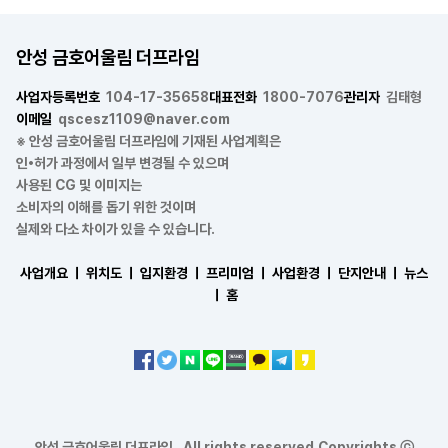
안성 금호어울림 더프라임
사업자등록번호
104-17-35658
대표전화
1800-7076
관리자
김태형
이메일
qscesz1109@naver.com
※ 안성 금호어울림 더프라임에 기재된 사업계획은
인•허가 과정에서 일부 변경될 수 있으며
사용된 CG 및 이미지는
소비자의 이해를 돕기 위한 것이며
실제와 다소 차이가 있을 수 있습니다.
사업개요 ㅣ
위치도 ㅣ
입지환경 ㅣ
프리미엄 ㅣ
사업환경 ㅣ
단지안내 ㅣ
뉴스
ㅣ
홈
안성 금호어울림 더프라임 . All rights reserved.Copyrights ⓒ