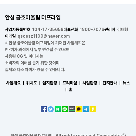
안성 금호어울림 더프라임
사업자등록번호
104-17-35658
대표전화
1800-7076
관리자
김태형
이메일
qscesz1109@naver.com
※ 안성 금호어울림 더프라임에 기재된 사업계획은
인•허가 과정에서 일부 변경될 수 있으며
사용된 CG 및 이미지는
소비자의 이해를 돕기 위한 것이며
실제와 다소 차이가 있을 수 있습니다.
사업개요 ㅣ
위치도 ㅣ
입지환경 ㅣ
프리미엄 ㅣ
사업환경 ㅣ
단지안내 ㅣ
뉴스
ㅣ
홈
안성 금호어울림 더프라임 . All rights reserved.Copyrights ⓒ