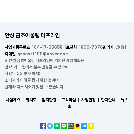
안성 금호어울림 더프라임
사업자등록번호
104-17-35658
대표전화
1800-7076
관리자
김태형
이메일
qscesz1109@naver.com
※ 안성 금호어울림 더프라임에 기재된 사업계획은
인•허가 과정에서 일부 변경될 수 있으며
사용된 CG 및 이미지는
소비자의 이해를 돕기 위한 것이며
실제와 다소 차이가 있을 수 있습니다.
사업개요 ㅣ
위치도 ㅣ
입지환경 ㅣ
프리미엄 ㅣ
사업환경 ㅣ
단지안내 ㅣ
뉴스
ㅣ
홈