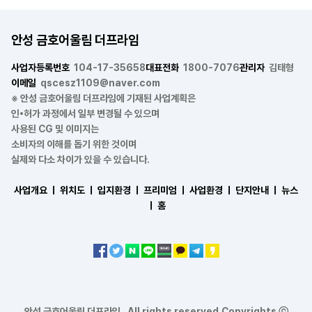
안성 금호어울림 더프라임
사업자등록번호
104-17-35658
대표전화
1800-7076
관리자
김태형
이메일
qscesz1109@naver.com
※ 안성 금호어울림 더프라임에 기재된 사업계획은
인•허가 과정에서 일부 변경될 수 있으며
사용된 CG 및 이미지는
소비자의 이해를 돕기 위한 것이며
실제와 다소 차이가 있을 수 있습니다.
사업개요 ㅣ
위치도 ㅣ
입지환경 ㅣ
프리미엄 ㅣ
사업환경 ㅣ
단지안내 ㅣ
뉴스
ㅣ
홈
안성 금호어울림 더프라임 . All rights reserved.Copyrights ⓒ