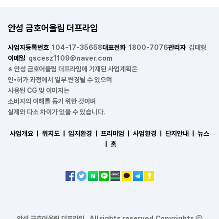
안성 금호어울림 더프라임
사업자등록번호
104-17-35658
대표전화
1800-7076
관리자
김태형
이메일
qscesz1109@naver.com
※ 안성 금호어울림 더프라임에 기재된 사업계획은
인•허가 과정에서 일부 변경될 수 있으며
사용된 CG 및 이미지는
소비자의 이해를 돕기 위한 것이며
실제와 다소 차이가 있을 수 있습니다.
사업개요 ㅣ
위치도 ㅣ
입지환경 ㅣ
프리미엄 ㅣ
사업환경 ㅣ
단지안내 ㅣ
뉴스
ㅣ
홈
안성 금호어울림 더프라임 . All rights reserved.Copyrights ⓒ