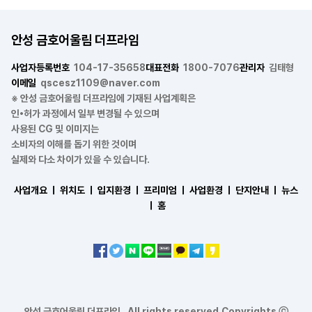
안성 금호어울림 더프라임
사업자등록번호
104-17-35658
대표전화
1800-7076
관리자
김태형
이메일
qscesz1109@naver.com
※ 안성 금호어울림 더프라임에 기재된 사업계획은
인•허가 과정에서 일부 변경될 수 있으며
사용된 CG 및 이미지는
소비자의 이해를 돕기 위한 것이며
실제와 다소 차이가 있을 수 있습니다.
사업개요 ㅣ
위치도 ㅣ
입지환경 ㅣ
프리미엄 ㅣ
사업환경 ㅣ
단지안내 ㅣ
뉴스
ㅣ
홈
안성 금호어울림 더프라임 . All rights reserved.Copyrights ⓒ