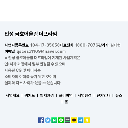
안성 금호어울림 더프라임
사업자등록번호
104-17-35658
대표전화
1800-7076
관리자
김태형
이메일
qscesz1109@naver.com
※ 안성 금호어울림 더프라임에 기재된 사업계획은
인•허가 과정에서 일부 변경될 수 있으며
사용된 CG 및 이미지는
소비자의 이해를 돕기 위한 것이며
실제와 다소 차이가 있을 수 있습니다.
사업개요 ㅣ
위치도 ㅣ
입지환경 ㅣ
프리미엄 ㅣ
사업환경 ㅣ
단지안내 ㅣ
뉴스
ㅣ
홈