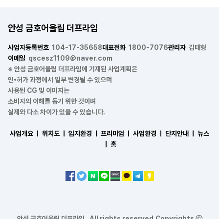
안성 금호어울림 더프라임
사업자등록번호
104-17-35658
대표전화
1800-7076
관리자
김태형
이메일
qscesz1109@naver.com
※ 안성 금호어울림 더프라임에 기재된 사업계획은
인•허가 과정에서 일부 변경될 수 있으며
사용된 CG 및 이미지는
소비자의 이해를 돕기 위한 것이며
실제와 다소 차이가 있을 수 있습니다.
사업개요 ㅣ
위치도 ㅣ
입지환경 ㅣ
프리미엄 ㅣ
사업환경 ㅣ
단지안내 ㅣ
뉴스
ㅣ
홈
안성 금호어울림 더프라임 . All rights reserved.Copyrights ⓒ